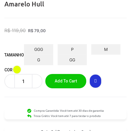
Amarelo Hull
R$
119,90
R$
79,00
GGG
P
M
TAMANHO
G
GG
COR
Add To Cart
Compra Garantida: Você tem até 30 dias de garantia
Troca Grátis: Você tem até 7 para testar o produto