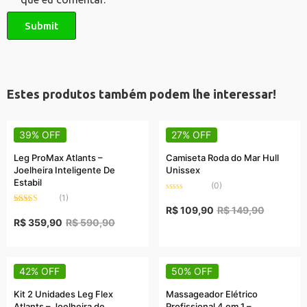
Estes produtos também podem lhe interessar!
39% OFF
27% OFF
Leg ProMax Atlants –
Camiseta Roda do Mar Hull
Joelheira Inteligente De
Unissex
Estabil
(0)
(1)
Rated
0
R$
109,90
R$
149,90
Rated
5.00
out
out of 5
R$
359,90
R$
590,90
of
5
42% OFF
50% OFF
Kit 2 Unidades Leg Flex
Massageador Elétrico
Atlants – Joelheira de
Profissional 4 em 1 –