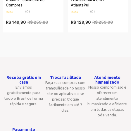
Compres
AtlantsPul
(0)
(0)
Rated
Rated
0
0
R$
149,90
R$
259,80
R$
129,90
R$
259,90
out
out
of
of
5
5
Receba grátis em
Troca facilitada
Atendimento
casa
humanizado
Faça suas compras com
Enviamos
Nosso compromisso é
tranquilidade no nosso
gratuitamente para
oferecer um
site ou aplicativo, e se
todo o Brasil de forma
atendimento
precisar, troque
rápida e segura.
humanizado e eficiente
facilmente em até 7
em todas as etapas
dias.
pós-venda.
Pagamento