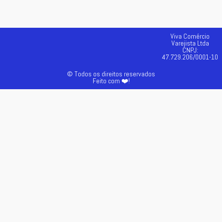
Viva Comércio
Varejista Ltda
CNPJ:
47.729.206/0001-10
© Todos os direitos reservados
Feito com ❤️!