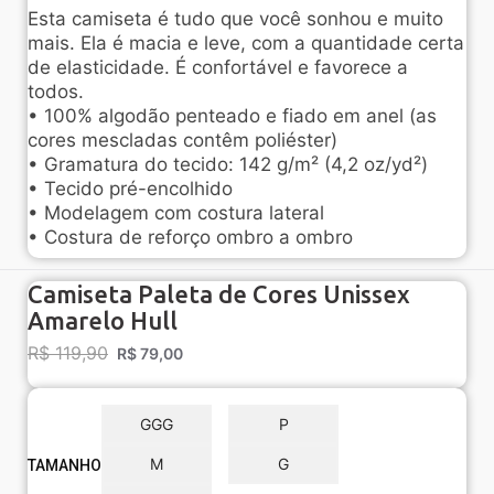
Esta camiseta é tudo que você sonhou e muito
mais. Ela é macia e leve, com a quantidade certa
de elasticidade. É confortável e favorece a
todos.
• 100% algodão penteado e fiado em anel (as
cores mescladas contêm poliéster)
• Gramatura do tecido: 142 g/m² (4,2 oz/yd²)
• Tecido pré-encolhido
• Modelagem com costura lateral
• Costura de reforço ombro a ombro
Camiseta Paleta de Cores Unissex
Amarelo Hull
R$
119,90
R$
79,00
GGG
P
M
G
TAMANHO