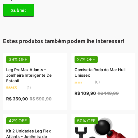
Estes produtos também podem lhe interessar!
39% OFF
27% OFF
Leg ProMax Atlants –
Camiseta Roda do Mar Hull
Joelheira Inteligente De
Unissex
Estabil
(0)
(1)
Rated
0
R$
109,90
R$
149,90
Rated
5.00
out
out of 5
R$
359,90
R$
590,90
of
5
42% OFF
50% OFF
Kit 2 Unidades Leg Flex
Atlants – Joelheira de