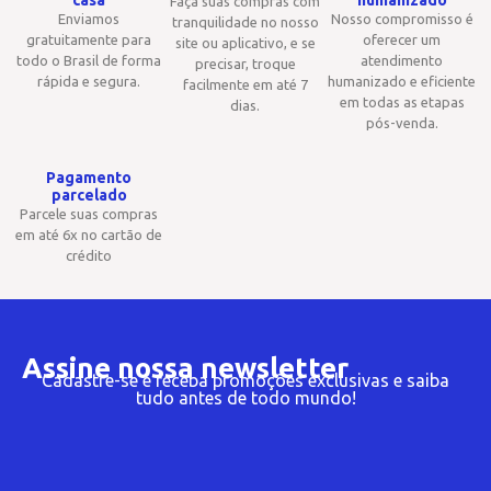
Faça suas compras com
Enviamos
Nosso compromisso é
tranquilidade no nosso
gratuitamente para
oferecer um
site ou aplicativo, e se
todo o Brasil de forma
atendimento
precisar, troque
rápida e segura.
humanizado e eficiente
facilmente em até 7
em todas as etapas
dias.
pós-venda.
Pagamento
parcelado
Parcele suas compras
em até 6x no cartão de
crédito
Assine nossa newsletter
Cadastre-se e receba promoções exclusivas e saiba
tudo antes de todo mundo!