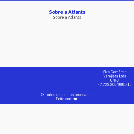
Sobre a Atlants
Sobre a Atlants
Viva Comércio
Varejista Ltda
CNPJ:
47.729.206/0001-10
© Todos os direitos reservados
Feito com ❤️!