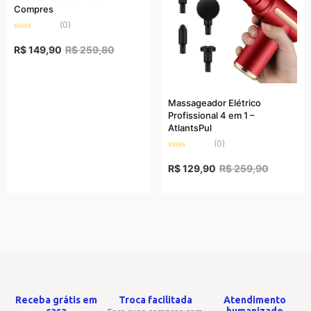
Compres
(0)
Rated
0
R$
149,90
R$
259,80
out
of
5
Massageador Elétrico
Profissional 4 em 1 –
AtlantsPul
(0)
Rated
0
R$
129,90
R$
259,90
out
of
5
Receba grátis em
Troca facilitada
Atendimento
casa
humanizado