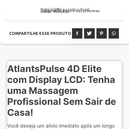
Frete Grátis
Para a todo o Brasil
Comprando dentro das próximas
Horas
Minutos
COMPARTILHE ESSE PRODUTO
AtlantsPulse 4D Elite
com Display LCD: Tenha
uma Massagem
Profissional Sem Sair de
Casa!
Você deseja um alívio imediato após um longo